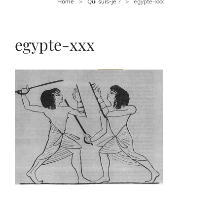
Home
>
Qui suis-je ?
>
egypte-xxx
egypte-xxx